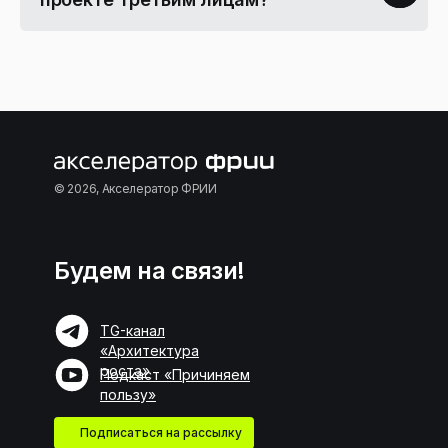
© 2026, Акселератор ФРИИ
Будем на связи!
TG-канал
«Архитектура
роста»
Подкаст «Причиняем
пользу»
Подписаться на рассылку