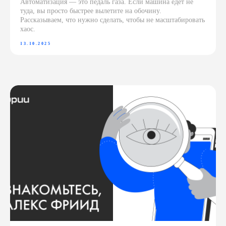
Автоматизация — это педаль газа. Если машина едет не
туда, вы просто быстрее вылетите на обочину.
Рассказываем, что нужно сделать, чтобы не масштабировать
хаос.
13.10.2025