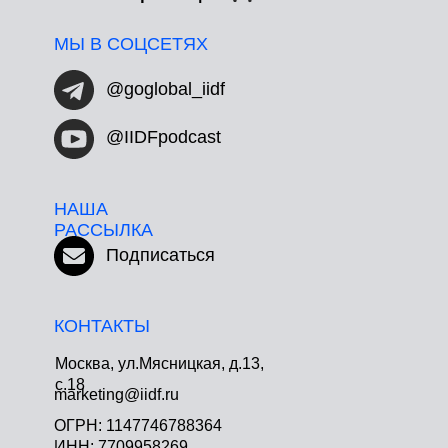
МЫ В СОЦСЕТЯХ
@goglobal_iidf
@IIDFpodcast
НАША
РАССЫЛКА
Подписаться
КОНТАКТЫ
Москва, ул.Мясницкая, д.13,
с.18
marketing@iidf.ru
ОГРН: 1147746788364
ИНН: 7709958269