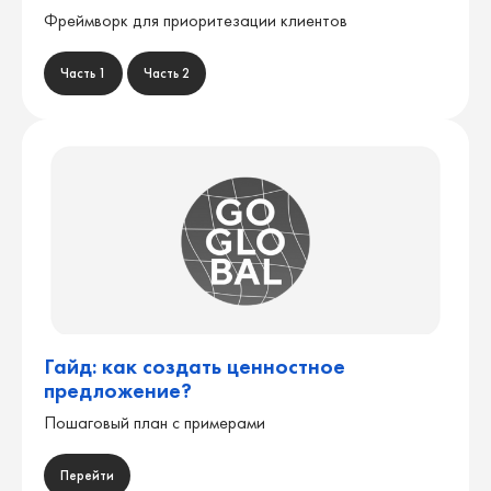
вместе с опытными
Фреймворк для приоритезации клиентов
экспертами
и методологами
Часть 1
Часть 2
+
Промокод
GOGLOBAL
даст
15% скидку
на любой
тариф
Узнать подробности
Гайд: как создать ценностное
предложение?
КУРС БУДЕТ ПОЛЕЗЕН
Пошаговый план с примерами
Перейти
Основателям и СЕО IT-компаний