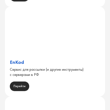
Продактам
C-level сотрудникам и
руководителям в крупных
компаниях
Трекерам, которые хотят закрыть
EnKod
пробелы в знаниях
Сервис для рассылки (и другие инструменты)
с серверами в РФ
Перейти