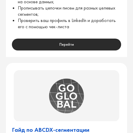
на основе данных;
Прописывать цепочки писем для разных целевых
сегментов;
Проверить ваш профиль в LinkedIn и доработать
его с помощью чек-листа
Перейти
МАРКЕТИНГ
НАУЧИТЕСЬ
И ПРОДАЖИ
РАЗВИВАТЬ БИЗНЕС
по методологии ФРИИ
То, чем пользуется наша команда: набор
на «Школе продуктового
проверенных инструментов и нейросетей
трекинга»
для оптимизации процессов
Это 3 дня глубокого
погружения
Гайд по ABCDX-сегментации
в инструменты трекинга