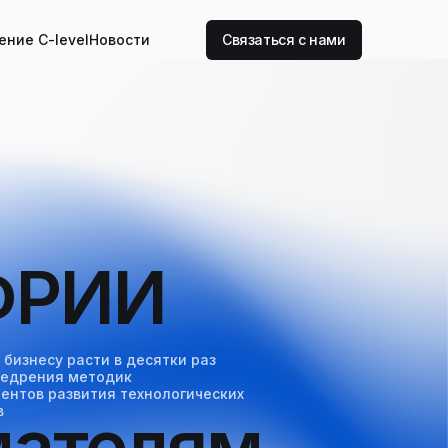
ение C-level
Новости
Связаться с нами
ФРИИ
бизнесу расти в десятки раз
внедрения методик
ентов развития технологических
в
мателям