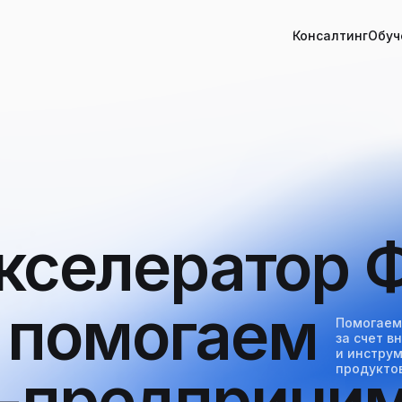
Консалтинг
Обуч
кселератор 
т помогаем
Помогаем 
за счет 
и инструм
продукто
T-предприни