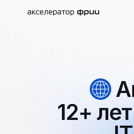
А
12+ ле
I