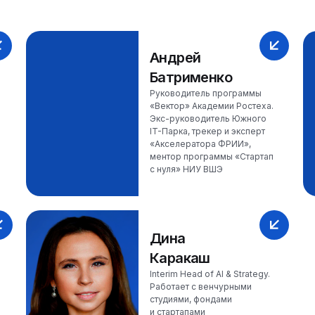
Андрей
Батрименко
Руководитель программы
«Вектор» Академии Ростеха.
Экс-руководитель Южного
IT-Парка, трекер и эксперт
«Акселератора ФРИИ»,
ментор программы «Стартап
с нуля» НИУ ВШЭ
Дина
Каракаш
Interim Head of AI & Strategy.
Работает с венчурными
студиями, фондами
и стартапами