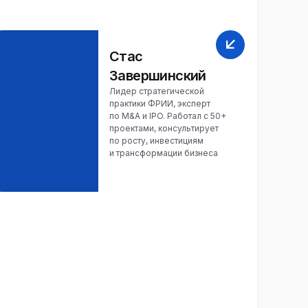
Стас
Завершинский
Лидер стратегической
практики ФРИИ, эксперт
по M&A и IPO. Работал с 50+
проектами, консультирует
по росту, инвестициям
и трансформации бизнеса